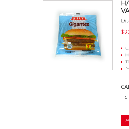
H
VA
Dis
$31
Ca
Ma
Ti
Pr
CA
A