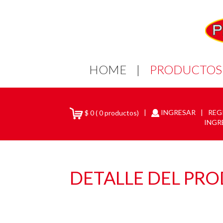
HOME
|
PRODUCTOS
|
INGRESAR
|
REG
$
0
(
0
productos)
INGR
DETALLE DEL PR