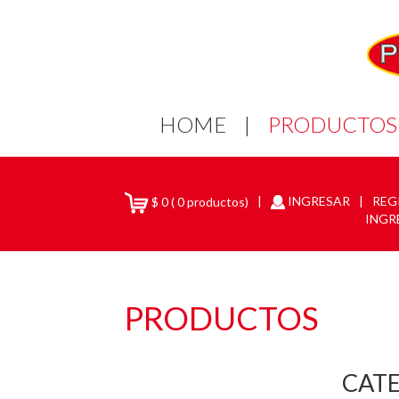
HOME
|
PRODUCTOS
|
INGRESAR
|
REG
$
0
(
0
productos)
INGR
PRODUCTOS
CAT